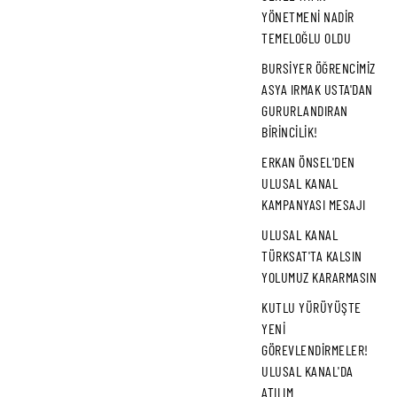
YÖNETMENI NADIR
TEMELOĞLU OLDU
BURSİYER ÖĞRENCİMİZ
ASYA IRMAK USTA'DAN
GURURLANDIRAN
BİRİNCİLİK!
ERKAN ÖNSEL'DEN
ULUSAL KANAL
KAMPANYASI MESAJI
ULUSAL KANAL
TÜRKSAT'TA KALSIN
YOLUMUZ KARARMASIN
KUTLU YÜRÜYÜŞTE
YENI
GÖREVLENDIRMELER!
ULUSAL KANAL'DA
ATILIM