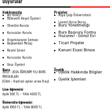
Duyurular
Hakkımızda
Projeler
Biz Kimiz?
Asya Çağı Üniversitesi
Mütevelli Heyet Üyeleri
Levent Kırca Bursu
Yönetim Kurulu
Burs Yönetmeliği
Kurucular Kurulu
Burs Başvuru Formu
Huzurevi - Gönül Evi
Organizasyon Şeması
Başkandan Mesaj
Ticari Projeler
Resmi Senet
Kanuni Esasi Binası
Kurucular Kurulu
Onur Üyeleri
Burs
Üyelik
2023 – 2024 ÖĞRENİM YILI BURS
Üyelik Hakkında Bilgiler
MİKTARLARI
Üyelik İşlemleri
(Ekim – Haziran ayları arası 9 ay)
Lise öğrencisi
Aylık 500 TL – Yıllık 4500 TL
Üniversite öğrencisi
Aylık 1000 TL – Yıllık 9000 TL