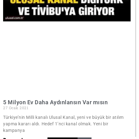
5 Milyon Ev Daha Aydınlansın Var mısın
27 Ocak 2021
Türkiye’nin Milli kanalı Ulusal Kanal, yeni ve büyük bir atılım
yapma kararı aldı. Hedef 1’nci kanal olmak. Yeni bir
kampanya